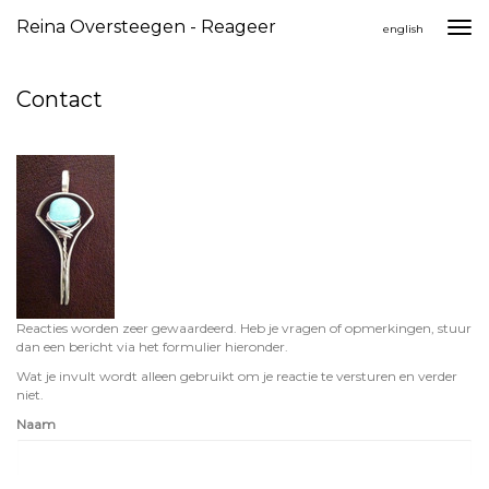
Reina Oversteegen - Reageer
Togg
english
navi
Contact
Reacties worden zeer gewaardeerd. Heb je vragen of opmerkingen, stuur
dan een bericht via het formulier hieronder.
Wat je invult wordt alleen gebruikt om je reactie te versturen en verder
niet.
Naam